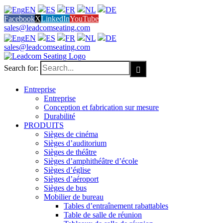
EN
ES
FR
NL
DE
Facebook
X
LinkedIn
YouTube
sales@leadcomseating.com
EN
ES
FR
NL
DE
sales@leadcomseating.com
Search for:
Entreprise
Entreprise
Conception et fabrication sur mesure
Durabilité
PRODUITS
Sièges de cinéma
Sièges d’auditorium
Sièges de théâtre
Sièges d’amphithéâtre d’école
Sièges d’église
Sièges d’aéroport
Sièges de bus
Mobilier de bureau
Tables d’entraînement rabattables
Table de salle de réunion