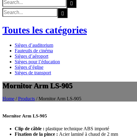
Search
for:
Search
for:
Toutes les catégories
Sièges d’auditorium
Fauteuils de cinéma
Sièges d’aéroport
Sièges pour l’éducation
Sièges d’église
Sièges de transport
Mornitor Arm LS-905
Home
/
Products
/
Mornitor Arm LS-905
Mornitor Arm LS-905
Clip de câble :
plastique technique ABS importé
Fixation de la pince :
Acier laminé à chaud de 2 mm