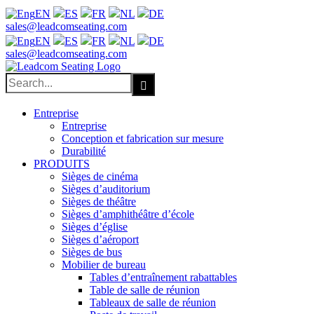
EN
ES
FR
NL
DE
Facebook
X
LinkedIn
YouTube
sales@leadcomseating.com
EN
ES
FR
NL
DE
sales@leadcomseating.com
Search
for:
Entreprise
Entreprise
Conception et fabrication sur mesure
Durabilité
PRODUITS
Sièges de cinéma
Sièges d’auditorium
Sièges de théâtre
Sièges d’amphithéâtre d’école
Sièges d’église
Sièges d’aéroport
Sièges de bus
Mobilier de bureau
Tables d’entraînement rabattables
Table de salle de réunion
Tableaux de salle de réunion