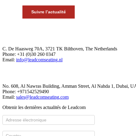
Suivre l’actualité
Europe Office
C. De Haasweg 70A, 3721 TK Bilthoven, The Netherlands
Phone: +31 (0)30 260 0347
Email:
info@leadcomseating.nl
Dubai Office
No. 608, Al Nawras Building, Amman Street, Al Nahda 1, Dubai, U
Phone: +971542529490
Email:
sales@leadcomseating.com
Obtenir les dernières actualités de Leadcom