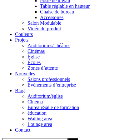
Poste de travail
Table réglable en hauteur
Chaise de bureau
Accessoires
Salon Modulable
Vidéo du produit
Couleurs
Projets
Auditoriums/Théâtres
Cinémas
Église
Écoles
Zones d’attente
Nouvelles
Salons professionnels
Événements d’entreprise
Blog
Auditorium/église
Cinéma
Bureau/Salle de formation
éducation
Waiting area
Lounge area
Contact