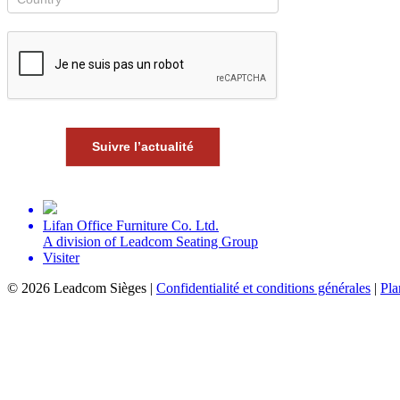
Suivre l’actualité
Lifan Office Furniture Co. Ltd.
A division of Leadcom Seating Group
Visiter
©
2026 Leadcom Sièges |
Confidentialité et conditions générales
|
Pla