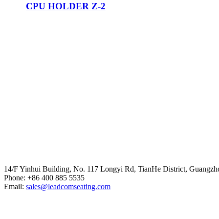
CPU HOLDER Z-2
Head Office
14/F Yinhui Building, No. 117 Longyi Rd, TianHe District, Guangzh
Phone: +86 400 885 5535
Email:
sales@leadcomseating.com
Main Factory