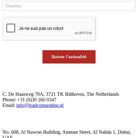
Suivre l’actualité
Europe Office
C. De Haasweg 70A, 3721 TK Bilthoven, The Netherlands
Phone: +31 (0)30 260 0347
Email:
info@leadcomseating.nl
Dubai Office
No. 608, Al Nawras Building, Amman Street, Al Nahda 1, Dubai,
UAE.