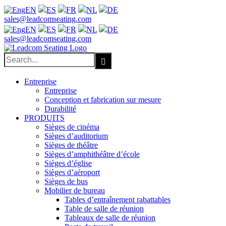
EN
ES
FR
NL
DE
Facebook
X
LinkedIn
YouTube
sales@leadcomseating.com
EN
ES
FR
NL
DE
sales@leadcomseating.com
Search
for:
Entreprise
Entreprise
Conception et fabrication sur mesure
Durabilité
PRODUITS
Sièges de cinéma
Sièges d’auditorium
Sièges de théâtre
Sièges d’amphithéâtre d’école
Sièges d’église
Sièges d’aéroport
Sièges de bus
Mobilier de bureau
Tables d’entraînement rabattables
Table de salle de réunion
Tableaux de salle de réunion