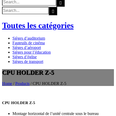
Search
for:
Search
for:
Toutes les catégories
Sièges d’auditorium
Fauteuils de cinéma
Sièges d’aéroport
Sièges pour l’éducation
Sièges d’église
Sièges de transport
CPU HOLDER Z-5
Home
/
Products
/
CPU HOLDER Z-5
CPU HOLDER Z-5
Montage horizontal de l’unité centrale sous le bureau