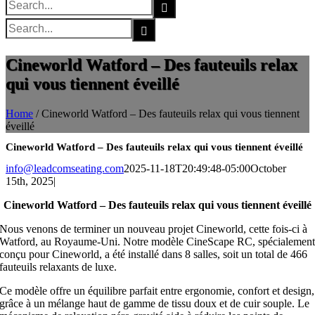
Search
for:
Search
for:
Cineworld Watford – Des fauteuils relax
qui vous tiennent éveillé
Home
/
Cineworld Watford – Des fauteuils relax qui vous tiennent
éveillé
Cineworld Watford – Des fauteuils relax qui vous tiennent éveillé
info@leadcomseating.com
2025-11-18T20:49:48-05:00
October
15th, 2025
|
Cineworld Watford – Des fauteuils relax qui vous tiennent éveillé
Nous venons de terminer un nouveau projet Cineworld, cette fois-ci à
Watford, au Royaume-Uni. Notre modèle CineScape RC, spécialemen
conçu pour Cineworld, a été installé dans 8 salles, soit un total de 466
fauteuils relaxants de luxe.
Ce modèle offre un équilibre parfait entre ergonomie, confort et design,
grâce à un mélange haut de gamme de tissu doux et de cuir souple. Le