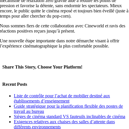
mécanisme de relaxation zéro gravité aide à réduire les points de
pression et favorise la détente, sans endormir les spectateurs. Mieux
encore, le public quitte le cinéma reposé et toujours bien éveillé (juste à
temps pour aller chercher du pop-corn).
Nous sommes fiers de cette collaboration avec Cineworld et ravis des
réactions positives reçues jusqu’à présent.
Une nouvelle étape importante dans notre démarche visant à offrir
l’expérience cinématographique la plus confortable possible.
Share This Story, Choose Your Platform!
Facebook
X
LinkedIn
Email
Recent Posts
Liste de contrôle pour l’achat de mobilier destiné aux
établissements d’enseignement
Guide stratégique pour la planification flexible des postes de
travail au bureau
Sièges de cinéma standard VS fauteuils inclinables de cinéma
Exigences relatives aux chaises des salles d’attente dans
différents environnements