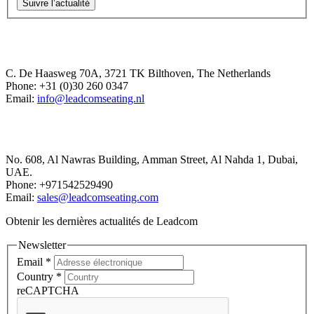
Suivre l’actualité
Europe Office
C. De Haasweg 70A, 3721 TK Bilthoven, The Netherlands
Phone: +31 (0)30 260 0347
Email:
info@leadcomseating.nl
Dubai Office
No. 608, Al Nawras Building, Amman Street, Al Nahda 1, Dubai,
UAE.
Phone: +971542529490
Email:
sales@leadcomseating.com
Obtenir les dernières actualités de Leadcom
Newsletter
Email
*
Country
*
reCAPTCHA