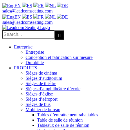
EN
ES
FR
NL
DE
Facebook
X
LinkedIn
YouTube
sales@leadcomseating.com
EN
ES
FR
NL
DE
sales@leadcomseating.com
Search
for:
Entreprise
Entreprise
Conception et fabrication sur mesure
Durabilité
PRODUITS
Sièges de cinéma
Sièges d’auditorium
Sièges de théâtre
Sièges d’amphithéâtre d’école
Sièges d’église
Sièges d’aéroport
Sièges de bus
Mobilier de bureau
Tables d’entraînement rabattables
Table de salle de réunion
Tableaux de salle de réunion