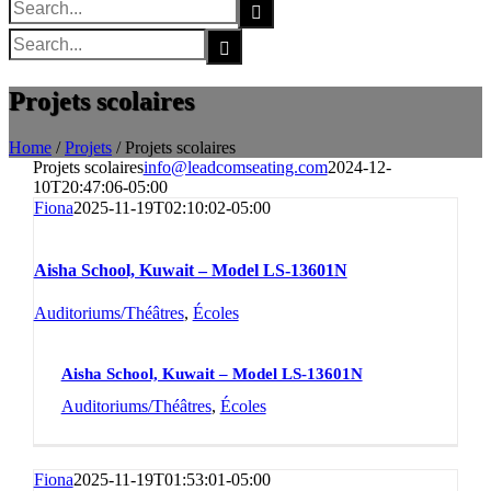
Search
for:
Search
for:
Projets scolaires
Home
/
Projets
/
Projets scolaires
Projets scolaires
info@leadcomseating.com
2024-12-
10T20:47:06-05:00
Fiona
2025-11-19T02:10:02-05:00
Aisha School, Kuwait – Model LS-13601N
Auditoriums/Théâtres
,
Écoles
Aisha School, Kuwait – Model LS-13601N
Auditoriums/Théâtres
,
Écoles
Fiona
2025-11-19T01:53:01-05:00