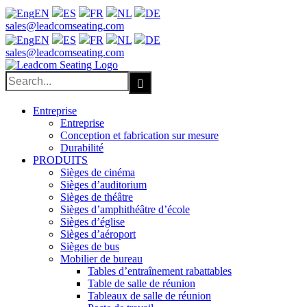
EN
ES
FR
NL
DE
Facebook
X
LinkedIn
YouTube
sales@leadcomseating.com
EN
ES
FR
NL
DE
sales@leadcomseating.com
Search
for:
Entreprise
Entreprise
Conception et fabrication sur mesure
Durabilité
PRODUITS
Sièges de cinéma
Sièges d’auditorium
Sièges de théâtre
Sièges d’amphithéâtre d’école
Sièges d’église
Sièges d’aéroport
Sièges de bus
Mobilier de bureau
Tables d’entraînement rabattables
Table de salle de réunion
Tableaux de salle de réunion