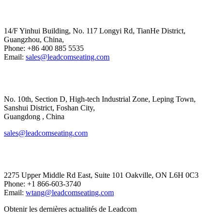
Head Office
14/F Yinhui Building, No. 117 Longyi Rd, TianHe District,
Guangzhou, China,
Phone: +86 400 885 5535
Email:
sales@leadcomseating.com
Main Factory
No. 10th, Section D, High-tech Industrial Zone, Leping Town,
Sanshui District, Foshan City,
​​​​​​​Guangdong , China
sales@leadcomseating.com
Canada Office
2275 Upper Middle Rd East, Suite 101 Oakville, ON L6H 0C3
Phone: +1 866-603-3740
Email:
wtang@leadcomseating.com
Obtenir les dernières actualités de Leadcom