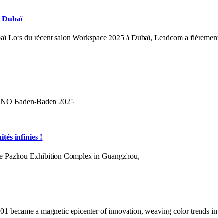
à Dubaï
baï Lors du récent salon Workspace 2025 à Dubaï, Leadcom a fièreme
KINO Baden-Baden 2025
tés infinies !
 the Pazhou Exhibition Complex in Guangzhou,
became a magnetic epicenter of innovation, weaving color trends into i