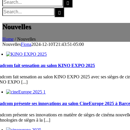
Search
for:
Search
for:
Nouvelles
Home
/
Nouvelles
Nouvelles
Fiona
2024-12-10T21:43:51-05:00
adcom fait sensation au salon KINO EXPO 2025
adcom fait sensation au salon KINO EXPO 2025 avec ses sièges de cinéma
NO EXPO [...]
adcom présente ses innovations au salon CineEurope 2025 à Barc
adcom présente ses innovations en matière de sièges de cinéma nouvelle
hnologies de sièges à la [...]