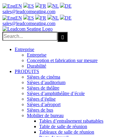
EN
ES
FR
NL
DE
Facebook
X
LinkedIn
YouTube
sales@leadcomseating.com
EN
ES
FR
NL
DE
sales@leadcomseating.com
Search
for:
Entreprise
Entreprise
Conception et fabrication sur mesure
Durabilité
PRODUITS
Sièges de cinéma
Sièges d’auditorium
Sièges de théâtre
Sièges d’amphithéâtre d’école
Sièges d’église
Sièges d’aéroport
Sièges de bus
Mobilier de bureau
Tables d’entraînement rabattables
Table de salle de réunion
Tableaux de salle de réunion