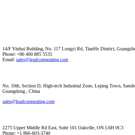
Head Office
14/F Yinhui Building, No. 117 Longyi Rd, TianHe District, Guangzh
Phone: +86 400 885 5535
Email:
sales@leadcomseating.com
Main Factory
No. 10th, Section D, High-tech Industrial Zone, Leping Town, Sanshui
​​​​​​​Guangdong , China
sales@leadcomseating.com
Canada Office
2275 Upper Middle Rd East, Suite 101 Oakville, ON L6H 0C3
Phone: +1 866-603-3740