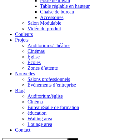
Poste de travail
Table réglable en hauteur
Chaise de bureau
Accessoires
Salon Modulable
Vidéo du produit
Couleurs
Projets
Auditoriums/Théâtres
Cinémas
Église
Écoles
Zones d’attente
Nouvelles
Salons professionnels
Événements d’entreprise
Blog
Auditorium/église
Cinéma
Bureau/Salle de formation
éducation
Waiting area
Lounge area
Contact