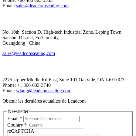
Phone: +86 400 885 5535
Email:
sales@leadcomseating.com
Main Factory
No. 10th, Section D, High-tech Industrial Zone, Leping Town,
Sanshui District, Foshan City,
​​​​​​​Guangdong , China
sales@leadcomseating.com
Canada Office
2275 Upper Middle Rd East, Suite 101 Oakville, ON L6H 0C3
Phone: +1 866-603-3740
Email:
wtang@leadcomseating.com
Obtenir les dernières actualités de Leadcom
Newsletter
Email
*
Country
*
reCAPTCHA