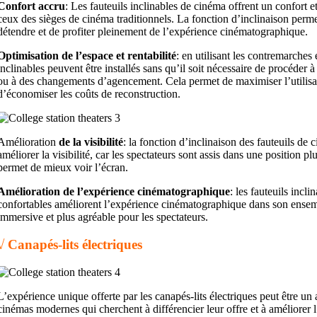
Confort accru
: Les fauteuils inclinables de cinéma offrent un confort e
ceux des sièges de cinéma traditionnels. La fonction d’inclinaison perme
détendre et de profiter pleinement de l’expérience cinématographique.
Optimisation de l’espace et rentabilité
: en utilisant les contremarches e
inclinables peuvent être installés sans qu’il soit nécessaire de procéder
ou à des changements d’agencement. Cela permet de maximiser l’utilisati
d’économiser les coûts de reconstruction.
Amélioration
de la visibilité
: la fonction d’inclinaison des fauteuils de 
améliorer la visibilité, car les spectateurs sont assis dans une position 
permet de mieux voir l’écran.
Amélioration de l’expérience cinématographique
: les fauteuils incl
confortables améliorent l’expérience cinématographique dans son ensemb
immersive et plus agréable pour les spectateurs.
√ Canapés-lits électriques
L’expérience unique offerte par les canapés-lits électriques peut être un 
cinémas modernes qui cherchent à différencier leur offre et à améliorer l