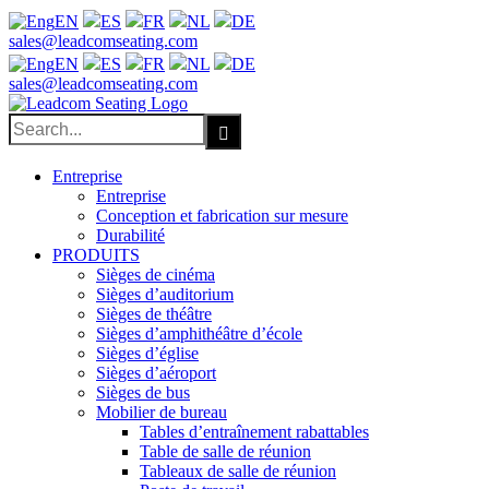
EN
ES
FR
NL
DE
Facebook
X
LinkedIn
YouTube
sales@leadcomseating.com
EN
ES
FR
NL
DE
sales@leadcomseating.com
Search
for:
Entreprise
Entreprise
Conception et fabrication sur mesure
Durabilité
PRODUITS
Sièges de cinéma
Sièges d’auditorium
Sièges de théâtre
Sièges d’amphithéâtre d’école
Sièges d’église
Sièges d’aéroport
Sièges de bus
Mobilier de bureau
Tables d’entraînement rabattables
Table de salle de réunion
Tableaux de salle de réunion