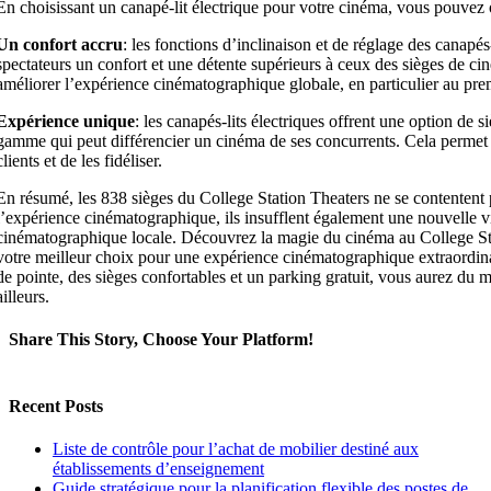
En choisissant un canapé-lit électrique pour votre cinéma, vous pouvez of
Un confort accru
: les fonctions d’inclinaison et de réglage des canapés-
spectateurs un confort et une détente supérieurs à ceux des sièges de ci
améliorer l’expérience cinématographique globale, en particulier au pre
Expérience unique
: les canapés-lits électriques offrent une option de s
gamme qui peut différencier un cinéma de ses concurrents. Cela permet 
clients et de les fidéliser.
En résumé, les 838 sièges du College Station Theaters ne se contentent 
l’expérience cinématographique, ils insufflent également une nouvelle vi
cinématographique locale. Découvrez la magie du cinéma au College St
votre meilleur choix pour une expérience cinématographique extraordin
de pointe, des sièges confortables et un parking gratuit, vous aurez du ma
ailleurs.
Share This Story, Choose Your Platform!
Facebook
X
LinkedIn
Email
Recent Posts
Liste de contrôle pour l’achat de mobilier destiné aux
établissements d’enseignement
Guide stratégique pour la planification flexible des postes de