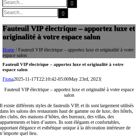
Search
for:
Search
for:
Fauteuil VIP électrique – apportez luxe et
originalité à votre espace salon
Home
/
Fauteuil VIP électrique – apportez luxe et originalité à votre
espace salon
Fauteuil VIP électrique – apportez luxe et originalité à votre
espace salon
Fiona
2025-11-17T22:10:42-05:00
May 23rd, 2023
|
Fauteuil VIP électrique – apportez luxe et originalité à votre espace
salon
Il existe différents styles de fauteuils VIP, et ils sont largement utilisés
dans les salons des restaurants haut de gamme ou de luxe, des hôtels,
des clubs, des maisons d’hôtes, des bureaux, des villas, des
appartements et bien d’autres. Ils sont élégants et confortables,
apportant élégance et esthétique unique à la décoration intérieure de
n’importe quel lieu.