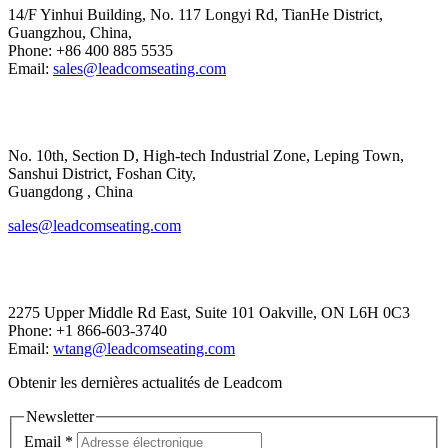
14/F Yinhui Building, No. 117 Longyi Rd, TianHe District,
Guangzhou, China,
Phone: +86 400 885 5535
Email:
sales@leadcomseating.com
Main Factory
No. 10th, Section D, High-tech Industrial Zone, Leping Town,
Sanshui District, Foshan City,
​​​​​​​Guangdong , China
sales@leadcomseating.com
Canada Office
2275 Upper Middle Rd East, Suite 101 Oakville, ON L6H 0C3
Phone: +1 866-603-3740
Email:
wtang@leadcomseating.com
Obtenir les dernières actualités de Leadcom
Newsletter
Email
*