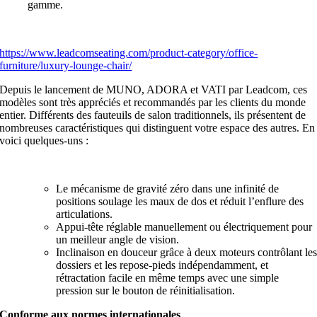
gamme.
https://www.leadcomseating.com/product-category/office-
furniture/luxury-lounge-chair/
Depuis le lancement de MUNO, ADORA et VATI par Leadcom, ces
modèles sont très appréciés et recommandés par les clients du monde
entier. Différents des fauteuils de salon traditionnels, ils présentent de
nombreuses caractéristiques qui distinguent votre espace des autres. En
voici quelques-uns :
Le mécanisme de gravité zéro dans une infinité de
positions soulage les maux de dos et réduit l’enflure des
articulations.
Appui-tête réglable manuellement ou électriquement pour
un meilleur angle de vision.
Inclinaison en douceur grâce à deux moteurs contrôlant le
dossiers et les repose-pieds indépendamment, et
rétractation facile en même temps avec une simple
pression sur le bouton de réinitialisation.
Conforme aux normes internationales