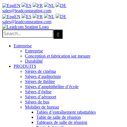
EN
ES
FR
NL
DE
Facebook
X
LinkedIn
YouTube
sales@leadcomseating.com
EN
ES
FR
NL
DE
sales@leadcomseating.com
Search
for:
Entreprise
Entreprise
Conception et fabrication sur mesure
Durabilité
PRODUITS
Sièges de cinéma
Sièges d’auditorium
Sièges de théâtre
Sièges d’amphithéâtre d’école
Sièges d’église
Sièges d’aéroport
Sièges de bus
Mobilier de bureau
Tables d’entraînement rabattables
Table de salle de réunion
Tableaux de salle de réunion