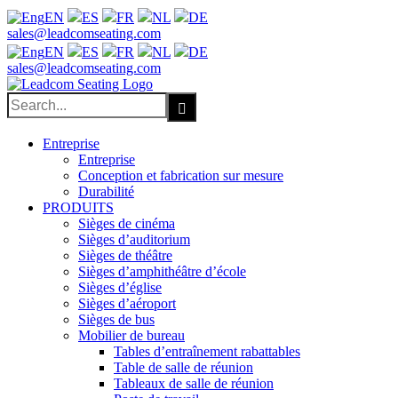
EN
ES
FR
NL
DE
Facebook
X
LinkedIn
YouTube
sales@leadcomseating.com
EN
ES
FR
NL
DE
sales@leadcomseating.com
Search
for:
Entreprise
Entreprise
Conception et fabrication sur mesure
Durabilité
PRODUITS
Sièges de cinéma
Sièges d’auditorium
Sièges de théâtre
Sièges d’amphithéâtre d’école
Sièges d’église
Sièges d’aéroport
Sièges de bus
Mobilier de bureau
Tables d’entraînement rabattables
Table de salle de réunion
Tableaux de salle de réunion