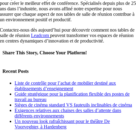
pour créer le meilleur effet de conférence. Spécialisés depuis plus de 2
ans dans l’industrie, nous avons affiné notre expertise pour nous
assurer que chaque aspect de nos tables de salle de réunion contribue à
un environnement positif et productif.
Contactez-nous dès aujourd’hui pour découvrir comment nos tables de
salle de réunion
Leadcom
peuvent transformer vos espaces de réunion
en centres dynamiques d’innovation et de productivité.
Share This Story, Choose Your Platform!
Facebook
X
LinkedIn
Email
Recent Posts
Liste de contrôle pour l’achat de mobilier destiné aux
établissements d’enseignement
Guide stratégique pour la planification flexible des postes de
travail au bureau
Sièges de cinéma standard VS fauteuils inclinables de cinéma
Exigences relatives aux chaises des salles d’attente dans
différents environnements
Un nouveau look rafraîchissant pour le théâtre De
Voorveghter, à Hardenberg