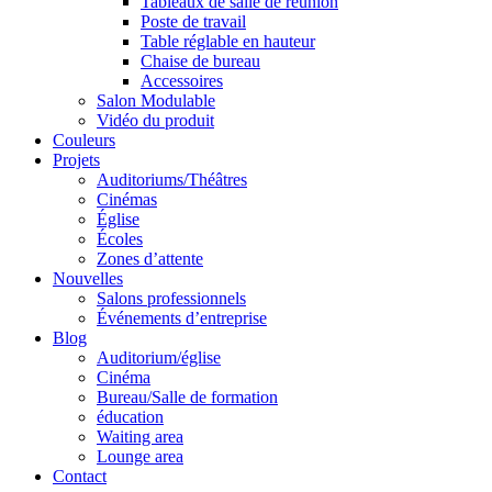
Tableaux de salle de réunion
Poste de travail
Table réglable en hauteur
Chaise de bureau
Accessoires
Salon Modulable
Vidéo du produit
Couleurs
Projets
Auditoriums/Théâtres
Cinémas
Église
Écoles
Zones d’attente
Nouvelles
Salons professionnels
Événements d’entreprise
Blog
Auditorium/église
Cinéma
Bureau/Salle de formation
éducation
Waiting area
Lounge area
Contact