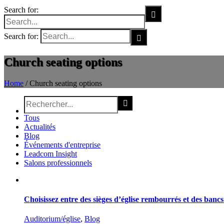
Search for:
Search for:
Church seating options
Home
/
Church seating options
Tous
Actualités
Blog
Événements d'entreprise
Leadcom Insight
Salons professionnels
Choisissez entre des sièges d’église rembourrés et des bancs 
Auditorium/église
,
Blog