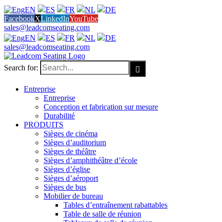
EN
ES
FR
NL
DE
Facebook
X
LinkedIn
YouTube
sales@leadcomseating.com
EN
ES
FR
NL
DE
sales@leadcomseating.com
Search for:
Entreprise
Entreprise
Conception et fabrication sur mesure
Durabilité
PRODUITS
Sièges de cinéma
Sièges d’auditorium
Sièges de théâtre
Sièges d’amphithéâtre d’école
Sièges d’église
Sièges d’aéroport
Sièges de bus
Mobilier de bureau
Tables d’entraînement rabattables
Table de salle de réunion