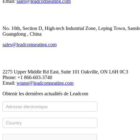
Email:
sales@leadcomseating.com
Main Factory
No. 10th, Section D, High-tech Industrial Zone, Leping Town, Sanshui
​​​​​​​Guangdong , China
sales@leadcomseating.com
Canada Office
2275 Upper Middle Rd East, Suite 101 Oakville, ON L6H 0C3
Phone: +1 866-603-3740
Email:
wtang@leadcomseating.com
Obtenir les dernières actualités de Leadcom