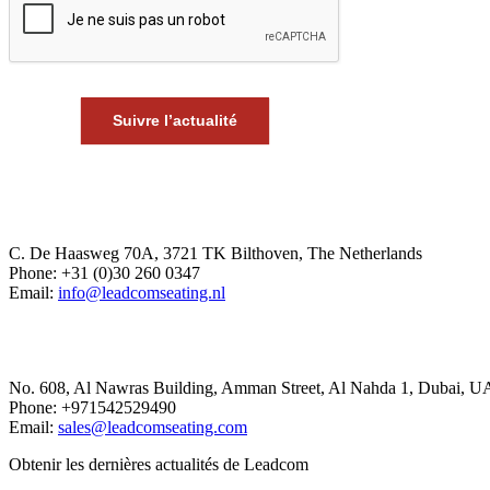
Suivre l’actualité
Europe Office
C. De Haasweg 70A, 3721 TK Bilthoven, The Netherlands
Phone: +31 (0)30 260 0347
Email:
info@leadcomseating.nl
Dubai Office
No. 608, Al Nawras Building, Amman Street, Al Nahda 1, Dubai, U
Phone: +971542529490
Email:
sales@leadcomseating.com
Obtenir les dernières actualités de Leadcom