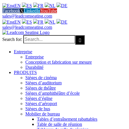
EN
ES
FR
NL
DE
Facebook
X
LinkedIn
YouTube
sales@leadcomseating.com
EN
ES
FR
NL
DE
sales@leadcomseating.com
Search for:
Entreprise
Entreprise
Conception et fabrication sur mesure
Durabilité
PRODUITS
Sièges de cinéma
Sièges d’auditorium
Sièges de théâtre
Sièges d’amphithéâtre d’école
Sièges d’église
Sièges d’aéroport
Sièges de bus
Mobilier de bureau
Tables d’entraînement rabattables
Table de salle de réunion