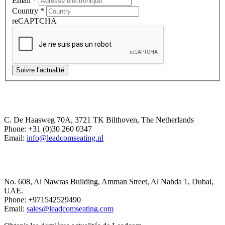
Email
*
Country
*
reCAPTCHA
Suivre l’actualité
Europe Office
C. De Haasweg 70A, 3721 TK Bilthoven, The Netherlands
Phone: +31 (0)30 260 0347
Email:
info@leadcomseating.nl
Dubai Office
No. 608, Al Nawras Building, Amman Street, Al Nahda 1, Dubai,
UAE.
Phone: +971542529490
Email:
sales@leadcomseating.com