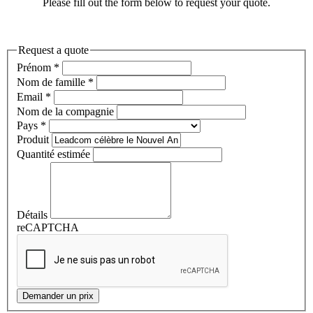
Please fill out the form below to request your quote.
Request a quote
Prénom
*
Nom de famille
*
Email
*
Nom de la compagnie
Pays
*
Produit
Quantité estimée
Détails
reCAPTCHA
Demander un prix