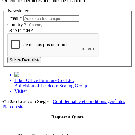
Obtenir les dernières actualités de Leadcom
Newsletter
Email
*
Country
*
reCAPTCHA
Suivre l’actualité
Lifan Office Furniture Co. Ltd.
A division of Leadcom Seating Group
Visiter
©
2026 Leadcom Sièges |
Confidentialité et conditions générales
|
Plan du site
Request a Quote